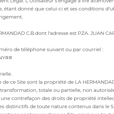
ent Légal. L'Utilisateur s'engage à lire attentiv
e Site, étant donné que celui-ci et ses conditions d
hangement.
HERMANDAD C.B.dont l'adresse est PZA. JUAN CARL
éro de téléphone suivant ou par courriel :
ANY##
ielle.
lle de ce Site sont la propriété de LA HERMANDAD
transformation, totale ou partielle, non autoris
e une contrefaçon des droits de propriété intel
distinctifs de toute nature contenus dans le Sit